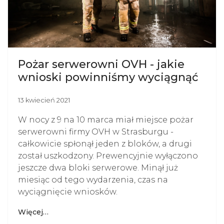
Pożar serwerowni OVH - jakie
wnioski powinniśmy wyciągnąć
13 kwiecień 2021
W nocy z 9 na 10 marca miał miejsce pożar
serwerowni firmy OVH w Strasburgu -
całkowicie spłonął jeden z bloków, a drugi
został uszkodzony. Prewencyjnie wyłączono
jeszcze dwa bloki serwerowe. Minął już
miesiąc od tego wydarzenia, czas na
wyciągnięcie wniosków.
Więcej…