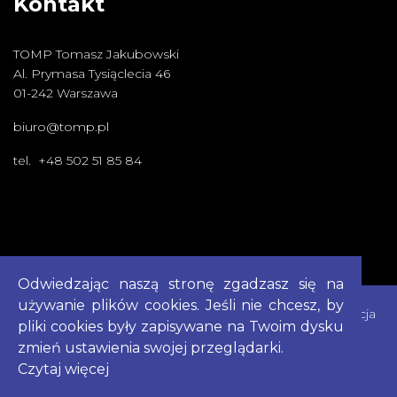
Kontakt
TOMP Tomasz Jakubowski
Al. Prymasa Tysiąclecia 46
01-242 Warszawa
biuro@tomp.pl
tel. +48 502 51 85 84
Odwiedzając naszą stronę zgadzasz się na
używanie plików cookies. Jeśli nie chcesz, by
Cookies
|
Polityka Prywatności
|
Mapa Strony
|
Deklaracja
pliki cookies były zapisywane na Twoim dysku
Dostepności
zmień ustawienia swojej przeglądarki.
Czytaj więcej
Copyright © 2023
TOMP
Created by
TOMP