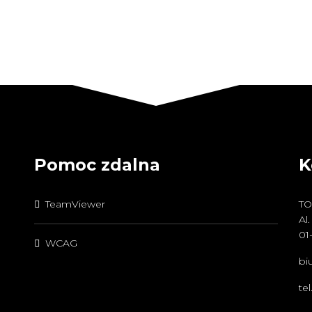
Pomoc zdalna
K
TeamViewer
TO
Al
01
WCAG
bi
te