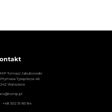
ontakt
MP Tomasz Jakubowski
. Prymasa Tysiąclecia 46
-242 Warszawa
uro@tomp.pl
l. +48 502 51 85 84