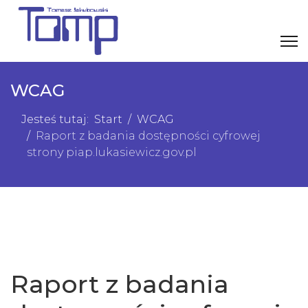
WCAG
Jesteś tutaj:
Start
WCAG
Raport z badania dostępności cyfrowej
strony piap.lukasiewicz.gov.pl
Raport z badania