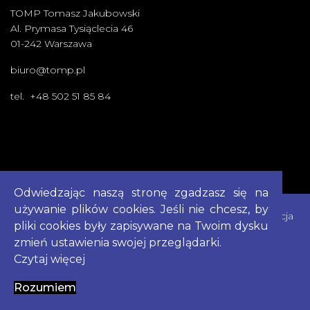
TOMP Tomasz Jakubowski
Al. Prymasa Tysiąclecia 46
01-242 Warszawa
biuro@tomp.pl
tel. +48 502 51 85 84
Odwiedzając naszą stronę zgadzasz się na
używanie plików cookies. Jeśli nie chcesz, by
Cookies
|
Polityka Prywatności
|
Mapa Strony
|
Deklaracja
pliki cookies były zapisywane na Twoim dysku
Dostepności
zmień ustawienia swojej przeglądarki.
Czytaj więcej
Copyright © 2023
TOMP
Created by
TOMP
Rozumiem