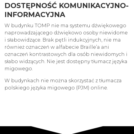
DOSTĘPNOŚĆ KOMUNIKACYJNO-
INFORMACYJNA
W budynku TOMP nie ma systemu dźwiękowego
naprowadzającego dźwiękowo osoby niewidome
i słabowidzące. Brak pętli indukcyjnych, nie ma
również oznaczeń w alfabecie Braille’a ani
oznaczeń kontrastowych dla osób niewidomych i
słabo widzących. Nie jest dostępny tłumacz języka
migowego.
W budynkach nie można skorzystać z tłumacza
polskiego języka migowego (PJM) online.