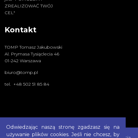
ZREALIZOWAĆ TWÓJ
CEL"
Kontakt
TOMP Tomasz Jakubowski
Al. Prymasa Tysiąclecia 46
01-242 Warszawa
biuro@tomp.pl
tel. +48 502 51 85 84
Odwiedzając naszą stronę zgadzasz się na
używanie plików cookies. Jeśli nie chcesz, by
Cookies
|
Polityka Prywatności
|
Mapa Strony
|
Deklaracja