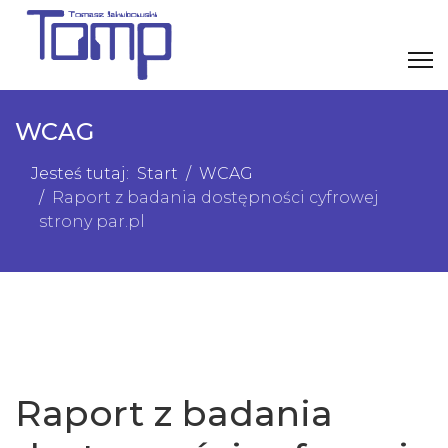
WCAG
Jesteś tutaj:
Start
WCAG
Raport z badania dostępności cyfrowej
strony par.pl
Raport z badania