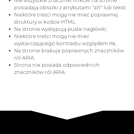
Nie wszystkie znaczniki linków na stronie
posiadają obrazki z atrybutami "alt" lub tekst;
Niektóre treści mogą nie mieć poprawnej
struktury w kodzie HTML;
Na stronie występują puste nagłówki;
Niektóre treści mogą nie mieć
wystarczającego kontrastu względem tła;
Na stronie brakuje poprawnych znaczników
ról ARIA;
Strona nie posiada odpowiednich
znaczników ról ARIA;