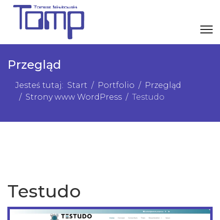
Przegląd
Jesteś tutaj:
Start
Portfolio
Przegląd
Strony www WordPress
Testudo
Testudo