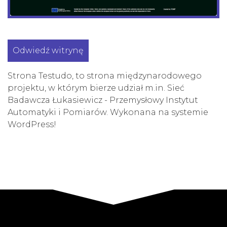
Odwiedź witrynę
Strona Testudo, to strona międzynarodowego
projektu, w którym bierze udział m.in. Sieć
Badawcza Łukasiewicz - Przemysłowy Instytut
Automatyki i Pomiarów. Wykonana na systemie
WordPress!