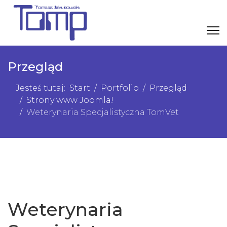
Przegląd
Jesteś tutaj:
Start
Portfolio
Przegląd
Strony www Joomla!
Weterynaria Specjalistyczna TomVet
Weterynaria